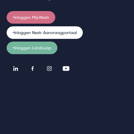
Inloggen MijnNestr
Inloggen Nestr Aanvraagportaal
Inloggen LendLeap
Freddy
Medewerker HR
Freddy werkt parttime bij Nestr als medewerker HR en zorgt
ervoor dat alle teamleden regelmatig lachen, afgeleid worden
en een rondje kunnen wandelen. Tussen zijn werkzaamheden
door snurkt Freddy heerlijk in zijn arbo-goedgekeurde mand.
Voor een wandeling, wat eten en een bak water draaft Freddy
elke week braaf op in Amsterdam Zuidoost.